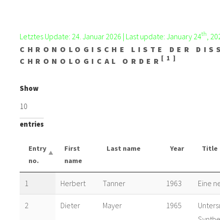
th
Letztes Update: 24. Januar 2026 | Last update: January 24
, 20
CHRONOLOGISCHE LISTE DER DISS
[1]
CHRONOLOGICAL ORDER
Show
entries
Entry
First
Last name
Year
Title
no.
name
1
Herbert
Tanner
1963
Eine n
2
Dieter
Mayer
1965
Unters
Synthe