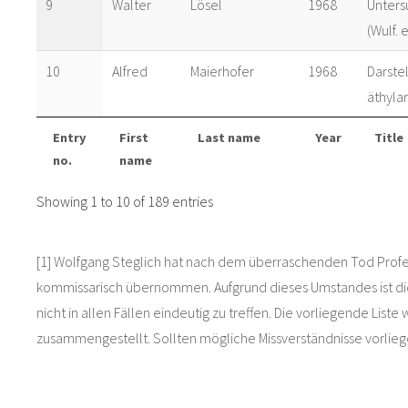
9
Walter
Lösel
1968
Unters
(Wulf.
10
Alfred
Maierhofer
1968
Darstel
äthyla
Entry
First
Last name
Year
Title
no.
name
Showing 1 to 10 of 189 entries
[1] Wolfgang Steglich hat nach dem überraschenden Tod Prof
kommissarisch übernommen. Aufgrund dieses Umstandes ist die
nicht in allen Fällen eindeutig zu treffen. Die vorliegende Li
zusammengestellt. Sollten mögliche Missverständnisse vorliegen