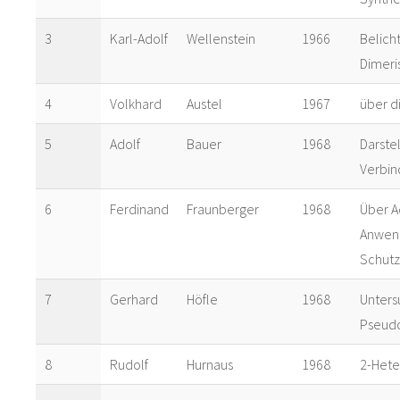
3
Karl-Adolf
Wellenstein
1966
Belich
Dimeri
4
Volkhard
Austel
1967
über d
5
Adolf
Bauer
1968
Darste
Verbi
6
Ferdinand
Fraunberger
1968
Über A
Anwend
Schutz
7
Gerhard
Höfle
1968
Unters
Pseudo
8
Rudolf
Hurnaus
1968
2-Hete