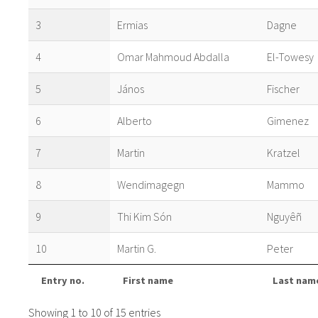
3
Ermias
Dagne
4
Omar Mahmoud Abdalla
El-Towesy
5
János
Fischer
6
Alberto
Gimenez
7
Martin
Kratzel
8
Wendimagegn
Mammo
9
Thi Kim Són
Nguyêñ
10
Martin G.
Peter
Entry no.
First name
Last nam
Showing 1 to 10 of 15 entries