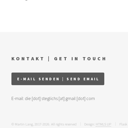
KONTAKT | GET IN TOUCH
E-mail: die [dot] steglichs [at] gmail [dot] com
© Martin Lang, 2017-2026. All rights reserved
Design:
HTML5 UP
Flask