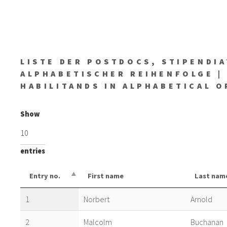
LISTE DER POSTDOCS, STIPENDIA
ALPHABETISCHER REIHENFOLGE |
HABILITANDS IN ALPHABETICAL 
Show
entries
Entry no.
First name
Last nam
1
Norbert
Arnold
2
Malcolm
Buchanan