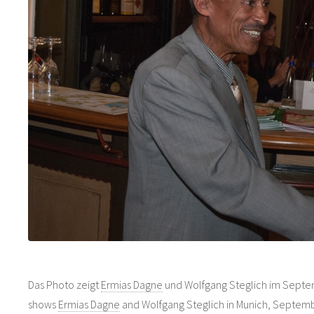
Das Photo zeigt
Ermias Dagne
und Wolfgang Steglich im Septem
shows
Ermias Dagne
and Wolfgang Steglich in Munich, Septemb